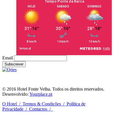
Email
RNET nº. 6589
© 2016 Hotel Fonte Velha. Todos os direitos reservados.
Desenvolvido:
Yourplace.pt
O Hotel
/
Termos & Condições
/
Política de
Privacidade
/
Contactos
/