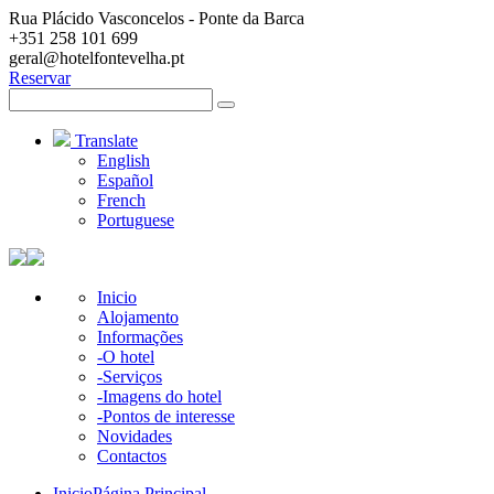
Rua Plácido Vasconcelos - Ponte da Barca
+351 258 101 699
geral@hotelfontevelha.pt
Reservar
Search
for:
Translate
English
Español
French
Portuguese
Inicio
Alojamento
Informações
-O hotel
-Serviços
-Imagens do hotel
-Pontos de interesse
Novidades
Contactos
Inicio
Página Principal