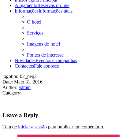
Alojamento
Reservas on-line
Informações
Informações úteis
O hotel
Serviços
Imagens do hotel
Pontos de interesse
Novidades
Eventos e campanhas
Contactos
Fale conosco
logotipo-02_peq2
Date: Maio 31, 2016
Author:
admin
Category:
Leave a Reply
Tem de
iniciar a sessão
para publicar um comentário.