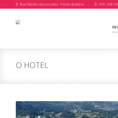
Rua Plácido Vasconcelos - Ponte da Barca
+351 258 10
IN
PÁGI
O HOTEL