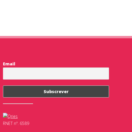
Email
RNET nº. 6589