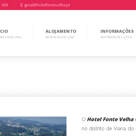
1 699
geral@hotelfontevelha.pt
ICIO
ALOJAMENTO
INFORMAÇÕES
NA PRINCIPAL
RESERVAS ON-LINE
INFORMAÇÕES ÚTEIS
O
Hotel Fonte Velha
e
no distrito de Viana do