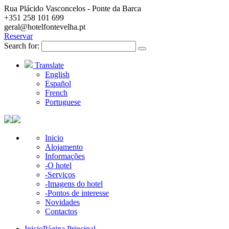
Rua Plácido Vasconcelos - Ponte da Barca
+351 258 101 699
geral@hotelfontevelha.pt
Reservar
Search for:
Translate
English
Español
French
Portuguese
Inicio
Alojamento
Informações
-O hotel
-Serviços
-Imagens do hotel
-Pontos de interesse
Novidades
Contactos
Inicio
Página Principal