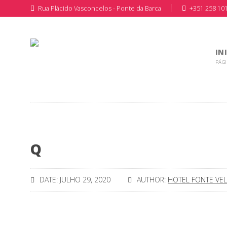
Rua Plácido Vasconcelos - Ponte da Barca
+351 258 10
IN
PÁGI
Q
DATE: JULHO 29, 2020
AUTHOR:
HOTEL FONTE VE