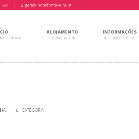
1 699
geral@hotelfontevelha.pt
ICIO
ALOJAMENTO
INFORMAÇÕES
NA PRINCIPAL
RESERVAS ON-LINE
INFORMAÇÕES ÚTEIS
LHA
CATEGORY: