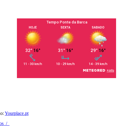
do:
Yourplace.pt
os
/