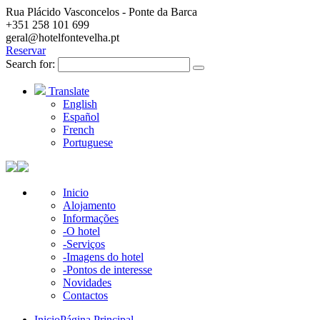
Rua Plácido Vasconcelos - Ponte da Barca
+351 258 101 699
geral@hotelfontevelha.pt
Reservar
Search for:
Translate
English
Español
French
Portuguese
Inicio
Alojamento
Informações
-O hotel
-Serviços
-Imagens do hotel
-Pontos de interesse
Novidades
Contactos
Inicio
Página Principal