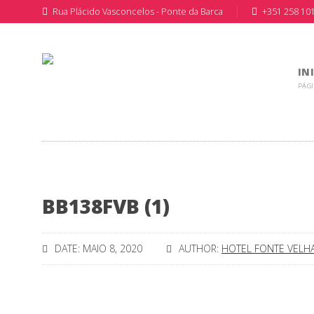
Rua Plácido Vasconcelos - Ponte da Barca
+351 258 10
IN
PÁGI
BB138FVB (1)
DATE: MAIO 8, 2020
AUTHOR:
HOTEL FONTE VELH