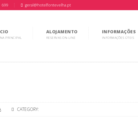
1 699
geral@hotelfontevelha.pt
ICIO
ALOJAMENTO
INFORMAÇÕES
NA PRINCIPAL
RESERVAS ON-LINE
INFORMAÇÕES ÚTEIS
A
CATEGORY: