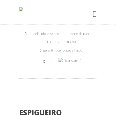
Rua Plácido Vasconcelos - Ponte da Barca
+351 258 101 699
geral@hotelfontevelha.pt
Translate
ESPIGUEIRO