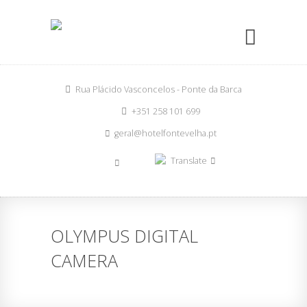
Rua Plácido Vasconcelos - Ponte da Barca
+351 258 101 699
geral@hotelfontevelha.pt
Translate
OLYMPUS DIGITAL
CAMERA