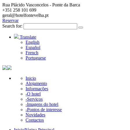
Rua Plácido Vasconcelos - Ponte da Barca
+351 258 101 699
geral@hotelfontevelha.pt
Reservar
Search for:
Translate
English
Español
French
Portuguese
Inicio
Alojamento
Informações
-O hotel
-Serviços
-Imagens do hotel
-Pontos de interesse
Novidades
Contactos
Inicio
Página Principal