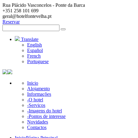
Rua Plácido Vasconcelos - Ponte da Barca
+351 258 101 699
geral@hotelfontevelha.pt
Reservar
Search
for:
Translate
English
Español
French
Portuguese
Inicio
Alojamento
Informações
-O hotel
-Serviços
-Imagens do hotel
-Pontos de interesse
Novidades
Contactos
Inicio
Página Principal